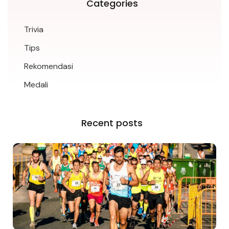
Categories
Trivia
Tips
Rekomendasi
Medali
Recent posts