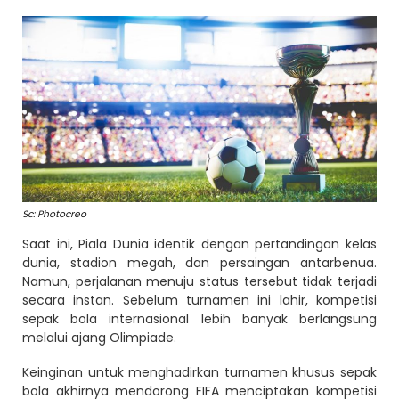
Sc: Photocreo
Saat ini, Piala Dunia identik dengan pertandingan kelas
dunia, stadion megah, dan persaingan antarbenua.
Namun, perjalanan menuju status tersebut tidak terjadi
secara instan. Sebelum turnamen ini lahir, kompetisi
sepak bola internasional lebih banyak berlangsung
melalui ajang Olimpiade.
Keinginan untuk menghadirkan turnamen khusus sepak
bola akhirnya mendorong FIFA menciptakan kompetisi