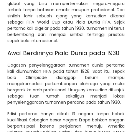
global yang bisa mempertemukan negara-negara
terbaik tanpa batasan amatir maupun profesional. Dari
sinilah lahir sebuah ajang yang kemudian dikenal
sebagai FIFA World Cup atau Piala Dunia FIFA. Sejak
pertama kali digelar pada tahun 1930, turnamen ini terus
berkembang dan menjadi simbol tertinggi prestasi
sepak bola internasional.
Awal Berdirinya Piala Dunia pada 1930
Gagasan penyelenggaraan turnamen dunia pertama
kali diumumkan FIFA pada tahun 1928. Saat itu, sepak
bola Olimpiade dianggap belum mampu
mengakomodasi perkembangan olahraga yang mulai
bergerak ke arah profesional. Uruguay kemudian ditunjuk
sebagai tuan rumah sekaligus menjadi lokasi
penyelenggaraan turnamen perdana pada tahun 1930.
Edisi pertama hanya diikuti 13 negara tanpa babak
kualifikasi. Sebagian besar negara Eropa bahkan enggan
berpartisipasi karena perjalanan menuju Amerika