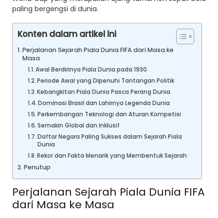
paling bergengsi di dunia.
Konten dalam artikel ini
Perjalanan Sejarah Piala Dunia FIFA dari Masa ke
Masa
Awal Berdirinya Piala Dunia pada 1930
Periode Awal yang Dipenuhi Tantangan Politik
Kebangkitan Piala Dunia Pasca Perang Dunia
Dominasi Brasil dan Lahirnya Legenda Dunia
Perkembangan Teknologi dan Aturan Kompetisi
Semakin Global dan Inklusif
Daftar Negara Paling Sukses dalam Sejarah Piala
Dunia
Rekor dan Fakta Menarik yang Membentuk Sejarah
Penutup
Perjalanan Sejarah Piala Dunia FIFA
dari Masa ke Masa