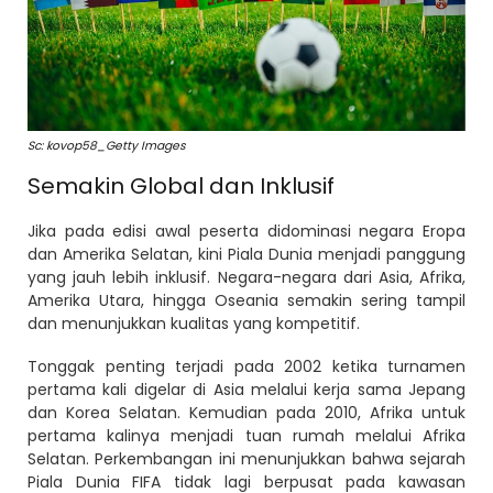
Sc: kovop58_Getty Images
Semakin Global dan Inklusif
Jika pada edisi awal peserta didominasi negara Eropa
dan Amerika Selatan, kini Piala Dunia menjadi panggung
yang jauh lebih inklusif. Negara-negara dari Asia, Afrika,
Amerika Utara, hingga Oseania semakin sering tampil
dan menunjukkan kualitas yang kompetitif.
Tonggak penting terjadi pada 2002 ketika turnamen
pertama kali digelar di Asia melalui kerja sama Jepang
dan Korea Selatan. Kemudian pada 2010, Afrika untuk
pertama kalinya menjadi tuan rumah melalui Afrika
Selatan. Perkembangan ini menunjukkan bahwa sejarah
Piala Dunia FIFA tidak lagi berpusat pada kawasan