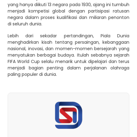
yang hanya diikuti 13 negara pada 1930, ajang ini tumbuh
menjadi kompetisi global dengan partisipasi ratusan
negara dalam proses kualifikasi dan miliaran penonton
di seluruh dunia.
Lebih dari sekadar pertandingan, Piala Dunia
menghadirkan kisah tentang persaingan, kebanggaan
nasional, inovasi, dan momen-momen bersejarah yang
menyatukan berbagai budaya. Itulah sebabnya sejarah
FIFA World Cup selalu menarik untuk dipelajari dan terus
menjadi bagian penting dalam perjalanan olahraga
paling populer di dunia.