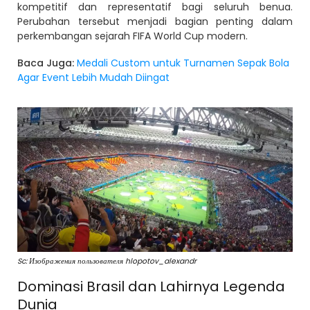
kompetitif dan representatif bagi seluruh benua.
Perubahan tersebut menjadi bagian penting dalam
perkembangan sejarah FIFA World Cup modern.
Baca Juga:
Medali Custom untuk Turnamen Sepak Bola
Agar Event Lebih Mudah Diingat
Sc: Изображения пользователя hlopotov_alexandr
Dominasi Brasil dan Lahirnya Legenda
Dunia