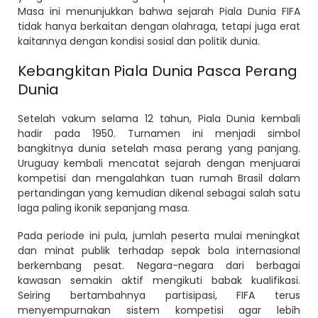
Masa ini menunjukkan bahwa sejarah Piala Dunia FIFA
tidak hanya berkaitan dengan olahraga, tetapi juga erat
kaitannya dengan kondisi sosial dan politik dunia.
Kebangkitan Piala Dunia Pasca Perang
Dunia
Setelah vakum selama 12 tahun, Piala Dunia kembali
hadir pada 1950. Turnamen ini menjadi simbol
bangkitnya dunia setelah masa perang yang panjang.
Uruguay kembali mencatat sejarah dengan menjuarai
kompetisi dan mengalahkan tuan rumah Brasil dalam
pertandingan yang kemudian dikenal sebagai salah satu
laga paling ikonik sepanjang masa.
Pada periode ini pula, jumlah peserta mulai meningkat
dan minat publik terhadap sepak bola internasional
berkembang pesat. Negara-negara dari berbagai
kawasan semakin aktif mengikuti babak kualifikasi.
Seiring bertambahnya partisipasi, FIFA terus
menyempurnakan sistem kompetisi agar lebih