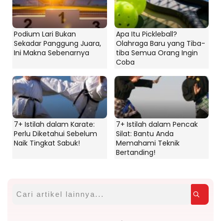
Podium Lari Bukan
Apa Itu Pickleball?
Sekadar Panggung Juara,
Olahraga Baru yang Tiba-
Ini Makna Sebenarnya
tiba Semua Orang Ingin
Coba
7+ Istilah dalam Karate:
7+ Istilah dalam Pencak
Perlu Diketahui Sebelum
Silat: Bantu Anda
Naik Tingkat Sabuk!
Memahami Teknik
Bertanding!