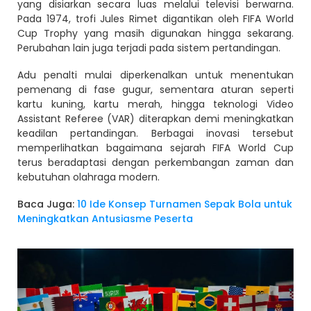
yang disiarkan secara luas melalui televisi berwarna.
Pada 1974, trofi Jules Rimet digantikan oleh FIFA World
Cup Trophy yang masih digunakan hingga sekarang.
Perubahan lain juga terjadi pada sistem pertandingan.
Adu penalti mulai diperkenalkan untuk menentukan
pemenang di fase gugur, sementara aturan seperti
kartu kuning, kartu merah, hingga teknologi Video
Assistant Referee (VAR) diterapkan demi meningkatkan
keadilan pertandingan. Berbagai inovasi tersebut
memperlihatkan bagaimana sejarah FIFA World Cup
terus beradaptasi dengan perkembangan zaman dan
kebutuhan olahraga modern.
Baca Juga:
10 Ide Konsep Turnamen Sepak Bola untuk
Meningkatkan Antusiasme Peserta