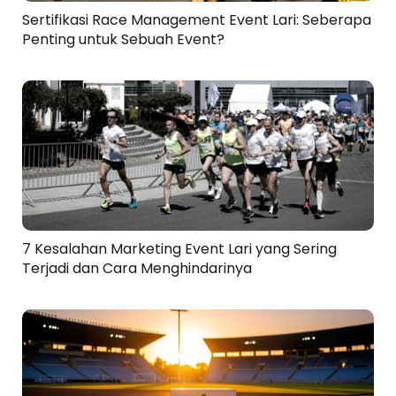
Sertifikasi Race Management Event Lari: Seberapa
Penting untuk Sebuah Event?
7 Kesalahan Marketing Event Lari yang Sering
Terjadi dan Cara Menghindarinya