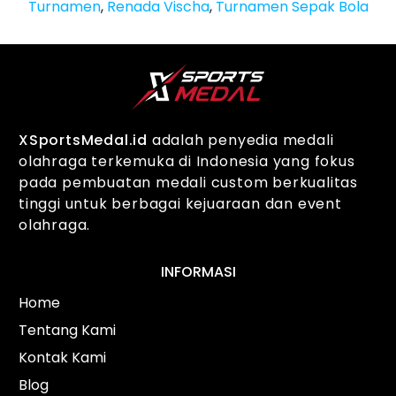
Turnamen
,
Renada Vischa
,
Turnamen Sepak Bola
XSportsMedal.id
adalah penyedia medali
olahraga terkemuka di Indonesia yang fokus
pada pembuatan medali custom berkualitas
tinggi untuk berbagai kejuaraan dan event
olahraga.
INFORMASI
Home
Tentang Kami
Kontak Kami
Blog