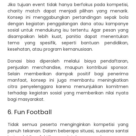
Jika tujuan event tidak hanya berfokus pada kompetisi,
charity match dapat menjadi pilihan yang menarik.
Konsep ini menggabungkan pertandingan sepak bola
dengan kegiatan penggalangan dana atau kampanye
sosial untuk mendukung isu tertentu. Agar pesan yang
disampaikan lebih kuat, panitia dapat menentukan
tema yang spesifik, seperti bantuan pendidikan,
kesehatan, atau program kemanusiaan.
Donasi bisa diperoleh melalui biaya pendaftaran,
penjualan merchandise, maupun kontribusi sponsor.
Selain memberikan dampak positif bagi penerima
manfaat, konsep ini juga membantu meningkatkan
citra penyelenggara karena menunjukkan komitmen
terhadap kegiatan sosial yang memberikan nilai nyata
bagi masyarakat.
6. Fun Football
Tidak semua peserta menginginkan kompetisi yang
penuh tekanan. Dalam beberapa situasi, suasana santai