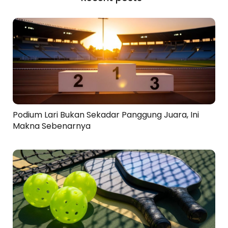
Podium Lari Bukan Sekadar Panggung Juara, Ini
Makna Sebenarnya