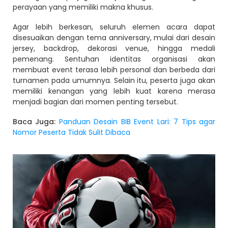
perayaan yang memiliki makna khusus.
Agar lebih berkesan, seluruh elemen acara dapat
disesuaikan dengan tema anniversary, mulai dari desain
jersey, backdrop, dekorasi venue, hingga medali
pemenang. Sentuhan identitas organisasi akan
membuat event terasa lebih personal dan berbeda dari
turnamen pada umumnya. Selain itu, peserta juga akan
memiliki kenangan yang lebih kuat karena merasa
menjadi bagian dari momen penting tersebut.
Baca Juga:
Panduan Desain BIB Event Lari: 7 Tips agar
Nomor Peserta Tidak Sulit Dibaca