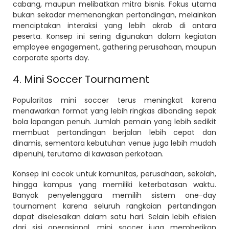
cabang, maupun melibatkan mitra bisnis. Fokus utama
bukan sekadar memenangkan pertandingan, melainkan
menciptakan interaksi yang lebih akrab di antara
peserta. Konsep ini sering digunakan dalam kegiatan
employee engagement, gathering perusahaan, maupun
corporate sports day.
4. Mini Soccer Tournament
Popularitas mini soccer terus meningkat karena
menawarkan format yang lebih ringkas dibanding sepak
bola lapangan penuh. Jumlah pemain yang lebih sedikit
membuat pertandingan berjalan lebih cepat dan
dinamis, sementara kebutuhan venue juga lebih mudah
dipenuhi, terutama di kawasan perkotaan.
Konsep ini cocok untuk komunitas, perusahaan, sekolah,
hingga kampus yang memiliki keterbatasan waktu.
Banyak penyelenggara memilih sistem one-day
tournament karena seluruh rangkaian pertandingan
dapat diselesaikan dalam satu hari. Selain lebih efisien
dari sisi operasional, mini soccer juga memberikan