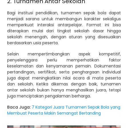
2. Turnamen Antar Sekolah
Bagi institusi pendidikan, turnamen sepak bola dapat
menjadi sarana untuk membangun karakter sekaligus
memperkuat interaksi antarpelajar. Format ini bisa
diterapkan mulai dari tingkat sekolah dasar hingga
sekolah menengah, dengan aturan yang disesuaikan
berdasarkan usia peserta.
Selain mempertimbangkan aspek kompetitif,
penyelenggara perlu memperhatikan faktor
keselamatan dan kenyamanan pemain. Dokumentasi
pertandingan, sertifikat, serta penghargaan individual
juga dapat meningkatkan nilai acara di mata peserta
dan sekolah. Ketika dikemas dengan baik, turnamen
antar sekolah bukan hanya menghasilkan juara, tetapi
juga menciptakan pengalaman berharga.
Baca Juga:
7 Kategori Juara Turnamen Sepak Bola yang
Membuat Peserta Makin Semangat Bertanding