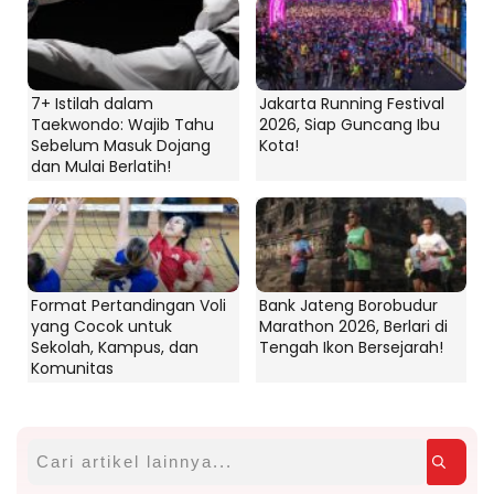
7+ Istilah dalam
Jakarta Running Festival
Taekwondo: Wajib Tahu
2026, Siap Guncang Ibu
Sebelum Masuk Dojang
Kota!
dan Mulai Berlatih!
Format Pertandingan Voli
Bank Jateng Borobudur
yang Cocok untuk
Marathon 2026, Berlari di
Sekolah, Kampus, dan
Tengah Ikon Bersejarah!
Komunitas