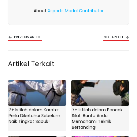
About
Xsports Medal Contributor
PREVIOUS ARTICLE
NEXT ARTICLE
Artikel Terkait
7+ Istilah dalam Karate:
7+ Istilah dalam Pencak
Perlu Diketahui Sebelum
Silat: Bantu Anda
Naik Tingkat Sabuk!
Memahami Teknik
Bertanding!