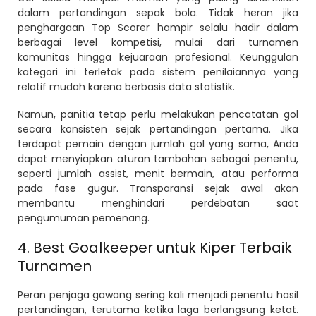
dalam pertandingan sepak bola. Tidak heran jika
penghargaan Top Scorer hampir selalu hadir dalam
berbagai level kompetisi, mulai dari turnamen
komunitas hingga kejuaraan profesional. Keunggulan
kategori ini terletak pada sistem penilaiannya yang
relatif mudah karena berbasis data statistik.
Namun, panitia tetap perlu melakukan pencatatan gol
secara konsisten sejak pertandingan pertama. Jika
terdapat pemain dengan jumlah gol yang sama, Anda
dapat menyiapkan aturan tambahan sebagai penentu,
seperti jumlah assist, menit bermain, atau performa
pada fase gugur. Transparansi sejak awal akan
membantu menghindari perdebatan saat
pengumuman pemenang.
4. Best Goalkeeper untuk Kiper Terbaik
Turnamen
Peran penjaga gawang sering kali menjadi penentu hasil
pertandingan, terutama ketika laga berlangsung ketat.