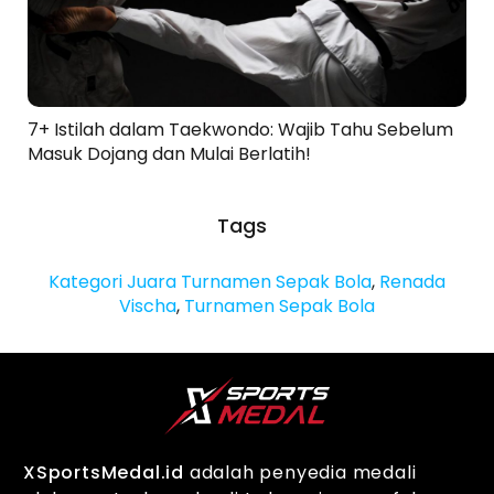
7+ Istilah dalam Taekwondo: Wajib Tahu Sebelum
Masuk Dojang dan Mulai Berlatih!
Tags
Kategori Juara Turnamen Sepak Bola
,
Renada
Vischa
,
Turnamen Sepak Bola
XSportsMedal.id
adalah penyedia medali