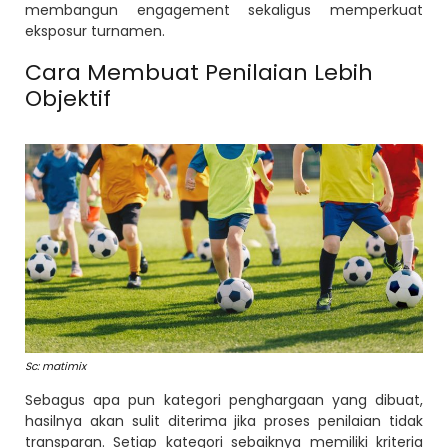
membangun engagement sekaligus memperkuat
eksposur turnamen.
Cara Membuat Penilaian Lebih
Objektif
Sc: matimix
Sebagus apa pun kategori penghargaan yang dibuat,
hasilnya akan sulit diterima jika proses penilaian tidak
transparan. Setiap kategori sebaiknya memiliki kriteria