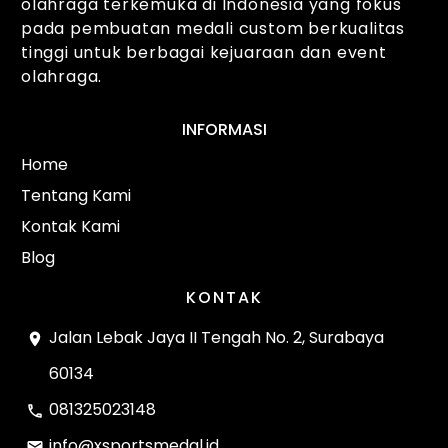
olahraga terkemuka di Indonesia yang fokus
pada pembuatan medali custom berkualitas
tinggi untuk berbagai kejuaraan dan event
olahraga.
INFORMASI
Home
Tentang Kami
Kontak Kami
Blog
KONTAK
Jalan Lebak Jaya II Tengah No. 2, Surabaya
60134
081325023148
info@xsportsmedal.id