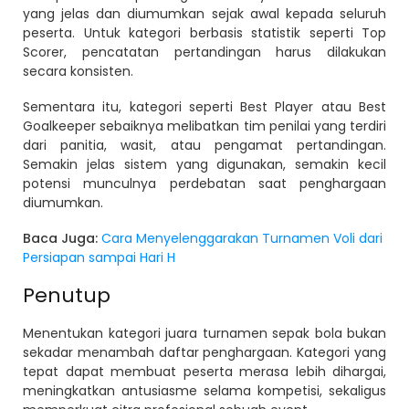
yang jelas dan diumumkan sejak awal kepada seluruh
peserta. Untuk kategori berbasis statistik seperti Top
Scorer, pencatatan pertandingan harus dilakukan
secara konsisten.
Sementara itu, kategori seperti Best Player atau Best
Goalkeeper sebaiknya melibatkan tim penilai yang terdiri
dari panitia, wasit, atau pengamat pertandingan.
Semakin jelas sistem yang digunakan, semakin kecil
potensi munculnya perdebatan saat penghargaan
diumumkan.
Baca Juga:
Cara Menyelenggarakan Turnamen Voli dari
Persiapan sampai Hari H
Penutup
Menentukan kategori juara turnamen sepak bola bukan
sekadar menambah daftar penghargaan. Kategori yang
tepat dapat membuat peserta merasa lebih dihargai,
meningkatkan antusiasme selama kompetisi, sekaligus