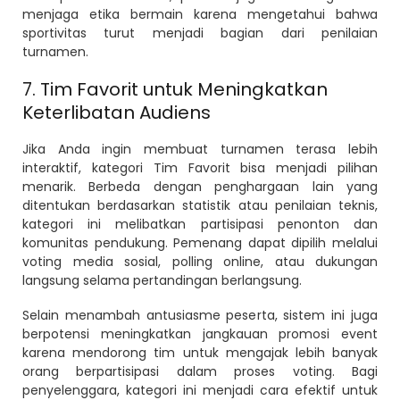
menjaga etika bermain karena mengetahui bahwa
sportivitas turut menjadi bagian dari penilaian
turnamen.
7. Tim Favorit untuk Meningkatkan
Keterlibatan Audiens
Jika Anda ingin membuat turnamen terasa lebih
interaktif, kategori Tim Favorit bisa menjadi pilihan
menarik. Berbeda dengan penghargaan lain yang
ditentukan berdasarkan statistik atau penilaian teknis,
kategori ini melibatkan partisipasi penonton dan
komunitas pendukung. Pemenang dapat dipilih melalui
voting media sosial, polling online, atau dukungan
langsung selama pertandingan berlangsung.
Selain menambah antusiasme peserta, sistem ini juga
berpotensi meningkatkan jangkauan promosi event
karena mendorong tim untuk mengajak lebih banyak
orang berpartisipasi dalam proses voting. Bagi
penyelenggara, kategori ini menjadi cara efektif untuk