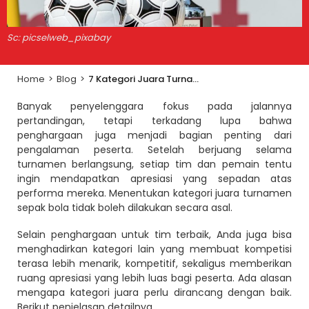
Sc: picselweb_pixabay
Home
>
Blog
>
7 Kategori Juara Turnamen Sepak Bola yang Membuat Peserta Makin Semangat Bertanding
Banyak penyelenggara fokus pada jalannya
pertandingan, tetapi terkadang lupa bahwa
penghargaan juga menjadi bagian penting dari
pengalaman peserta. Setelah berjuang selama
turnamen berlangsung, setiap tim dan pemain tentu
ingin mendapatkan apresiasi yang sepadan atas
performa mereka. Menentukan kategori juara turnamen
sepak bola tidak boleh dilakukan secara asal.
Selain penghargaan untuk tim terbaik, Anda juga bisa
menghadirkan kategori lain yang membuat kompetisi
terasa lebih menarik, kompetitif, sekaligus memberikan
ruang apresiasi yang lebih luas bagi peserta. Ada alasan
mengapa kategori juara perlu dirancang dengan baik.
Berikut penjelasan detailnya.