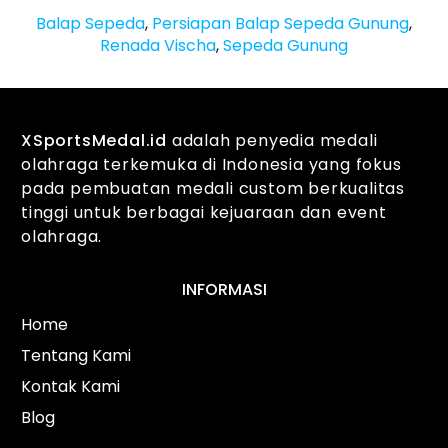
Balap Sepeda
,
Persiapan Balap Sepeda Gunung
,
Renada Vischa
,
Sepeda Gunung
XSportsMedal.id
adalah penyedia medali
olahraga terkemuka di Indonesia yang fokus
pada pembuatan medali custom berkualitas
tinggi untuk berbagai kejuaraan dan event
olahraga.
INFORMASI
Home
Tentang Kami
Kontak Kami
Blog