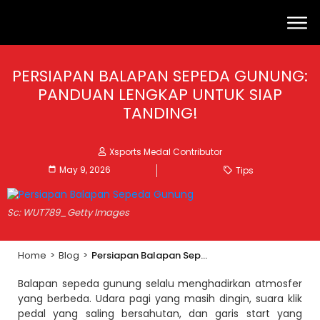
PERSIAPAN BALAPAN SEPEDA GUNUNG:
PANDUAN LENGKAP UNTUK SIAP
TANDING!
Xsports Medal Contributor
May 9, 2026
Tips
Sc: WUT789_Getty Images
Home
>
Blog
>
Persiapan Balapan Sepeda Gunung: Panduan Lengkap untuk Siap Tanding!
Balapan sepeda gunung selalu menghadirkan atmosfer
yang berbeda. Udara pagi yang masih dingin, suara klik
pedal yang saling bersahutan, dan garis start yang