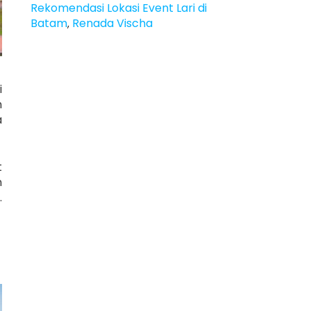
Rekomendasi Lokasi Event Lari di
Batam
Renada Vischa
,
i
h
a
t
n
.