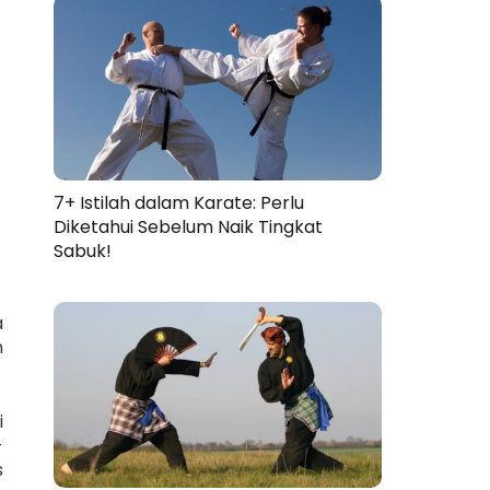
7+ Istilah dalam Karate: Perlu
Diketahui Sebelum Naik Tingkat
Sabuk!
a
n
i
-
s