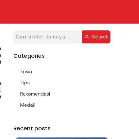
Search
m
h
Categories
i
Trivia
n
Tips
t
Rekomendasi
a
Medali
Recent posts