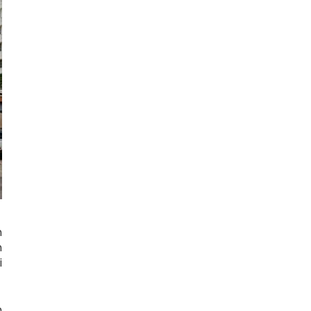
n
n
i
h