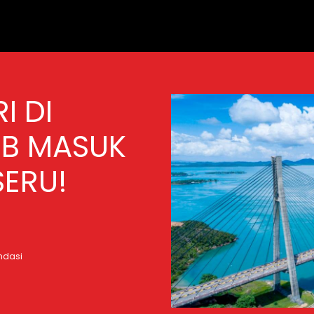
I DI
IB MASUK
SERU!
ndasi