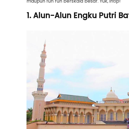
maupun fun run berskala besar. Yuk, intip!
1. Alun-Alun Engku Putri B