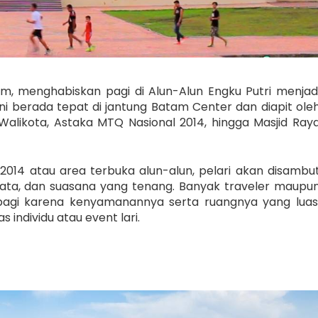
m, menghabiskan pagi di Alun-Alun Engku Putri menjad
ini berada tepat di jantung Batam Center dan diapit ole
alikota, Astaka MTQ Nasional 2014, hingga Masjid Ray
 2014 atau area terbuka alun-alun, pelari akan disambu
a, dan suasana yang tenang. Banyak traveler maupu
 pagi karena kenyamanannya serta ruangnya yang luas
s individu atau event lari.