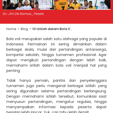
Sc: Jim De Ramos_Pexels
Home
>
Blog
>
10 Istilah dalam Bola Voli yang Sering Digunakan dalam Pertandingan dan Turnamen
Bola voli merupakan salah satu olahraga yang populer di
Indonesia. Permainan ini sering dimainkan dalam
berbagai skala, mulai dari pertandingan antarwarga,
kompetisi sekolah, hingga turnamen profesional. Agar
dapat mengikuti pertandingan dengan lebih baik,
memahami istilah dalam bola voli menjadi hal yang
penting.
Tidak hanya pemain, panitia dan penyelenggara
turnamen juga perlu mengenal berbagai istilah yang
sering digunakan selama pertandingan berlangsung.
Dengan memahami istilah tersebut, komunikasi saat
menyusun pertandingan, mengatur regulasi, hingga
menyampaikan informasi kepada peserta dapat
berjalan lebih lancar. Yuk, cari tahu lebih detail!