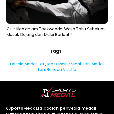
7+ Istilah dalam Taekwondo: Wajib Tahu Sebelum
Masuk Dojang dan Mulai Berlatih!
Tags
Desain Medali Lari
,
Ide Desain Medali Lari
,
Medali
Lari
,
Renada Vischa
XSportsMedal.id
adalah penyedia medali