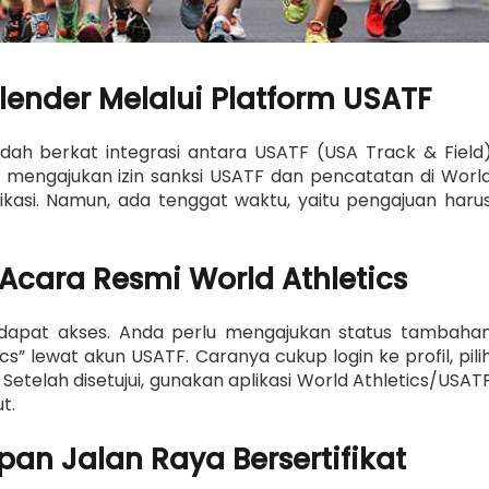
lender Melalui Platform USATF
dah berkat integrasi antara USATF (USA Track & Field
a mengajukan izin sanksi USATF dan pencatatan di Worl
likasi. Namun, ada tenggat waktu, yaitu pengajuan haru
Acara Resmi World Athletics
dapat akses. Anda perlu mengajukan status tambaha
” lewat akun USATF. Caranya cukup login ke profil, pili
Setelah disetujui, gunakan aplikasi World Athletics/USAT
t.
an Jalan Raya Bersertifikat