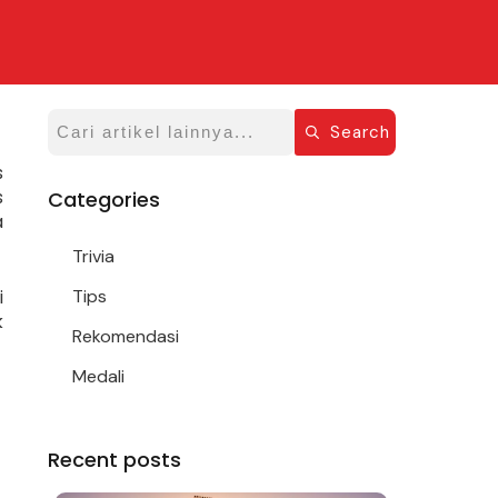
Search
s
s
Categories
a
Trivia
i
Tips
k
Rekomendasi
Medali
Recent posts