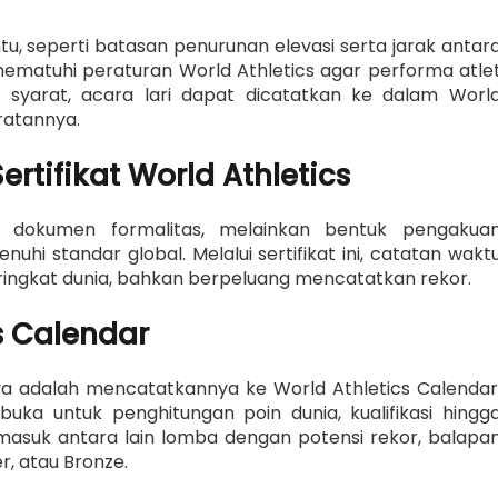
tu, seperti batasan penurunan elevasi serta jarak antar
us mematuhi peraturan World Athletics agar performa atle
 syarat, acara lari dapat dicatatkan ke dalam Worl
aratannya.
rtifikat World Athletics
ar dokumen formalitas, melainkan bentuk pengakua
hi standar global. Melalui sertifikat ini, catatan wakt
eringkat dunia, bahkan berpeluang mencatatkan rekor.
s Calendar
nya adalah mencatatkannya ke World Athletics Calendar
uka untuk penghitungan poin dunia, kualifikasi hingg
 masuk antara lain lomba dengan potensi rekor, balapa
er, atau Bronze.