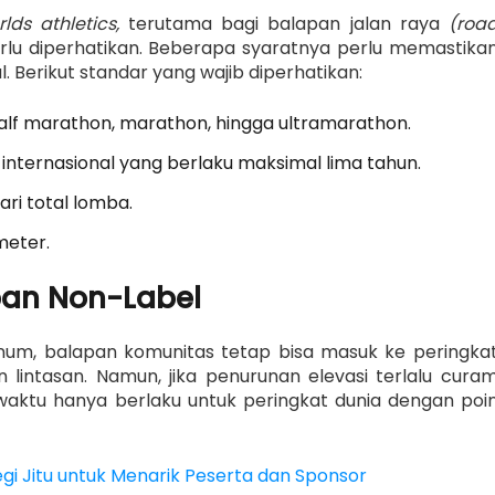
rlds athletics,
terutama bagi balapan jalan raya
(roa
rlu diperhatikan. Beberapa syaratnya perlu memastika
l. Berikut standar yang wajib diperhatikan:
K, half marathon, marathon, hingga ultramarathon.
n internasional yang berlaku maksimal lima tahun.
ari total lomba.
meter.
pan Non-Label
inum, balapan komunitas tetap bisa masuk ke peringka
lintasan. Namun, jika penurunan elevasi terlalu cura
 waktu hanya berlaku untuk peringkat dunia dengan poi
tegi Jitu untuk Menarik Peserta dan Sponsor