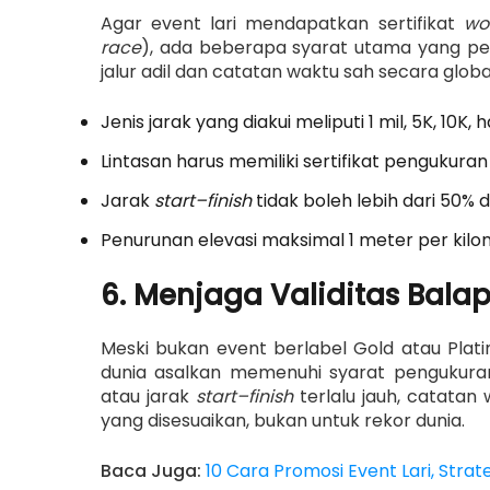
Agar event lari mendapatkan sertifikat
wo
race
), ada beberapa syarat utama yang pe
jalur adil dan catatan waktu sah secara globa
Jenis jarak yang diakui meliputi 1 mil, 5K, 10
Lintasan harus memiliki sertifikat pengukura
Jarak
start–finish
tidak boleh lebih dari 50% d
Penurunan elevasi maksimal 1 meter per kilo
6. Menjaga Validitas Bala
Meski bukan event berlabel Gold atau Plat
dunia asalkan memenuhi syarat pengukuran 
atau jarak
start–finish
terlalu jauh, catatan
yang disesuaikan, bukan untuk rekor dunia.
Baca Juga:
10 Cara Promosi Event Lari, Stra