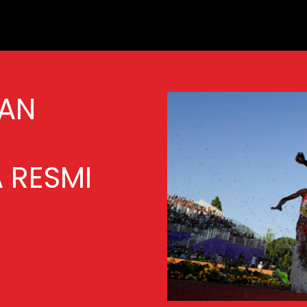
AN
 RESMI