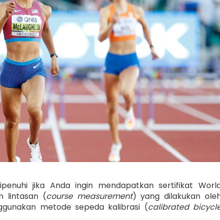
enuhi jika Anda ingin mendapatkan sertifikat Worl
n lintasan (
course measurement
) yang dilakukan ole
ggunakan metode sepeda kalibrasi (
calibrated bicycl