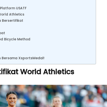
 Platform USATF
orld Athletics
Bersertifikat
pat
ed Bicycle Method
n Bersama XsportsMedal!
fikat World Athletics