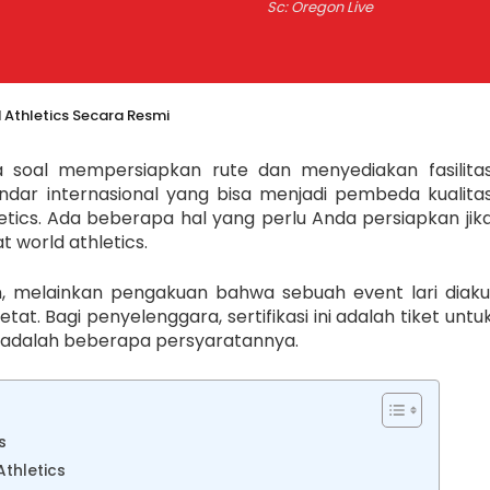
Sc: Oregon Live
 Athletics Secara Resmi
 soal mempersiapkan rute dan menyediakan fasilita
tandar internasional yang bisa menjadi pembeda kualita
letics. Ada beberapa hal yang perlu Anda persiapkan jik
t world athletics.
n, melainkan pengakuan bahwa sebuah event lari diaku
t. Bagi penyelenggara, sertifikasi ini adalah tiket untu
t adalah beberapa persyaratannya.
s
Athletics