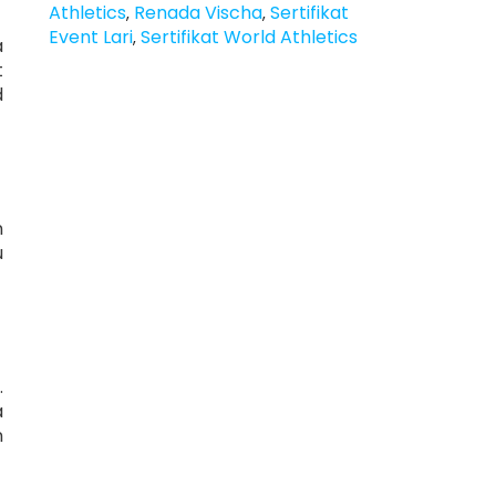
Athletics
Renada Vischa
Sertifikat
,
,
Event Lari
Sertifikat World Athletics
,
a
t
d
n
u
.
a
n