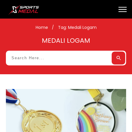
Home
/
Tag: Medali Logam
MEDALI LOGAM