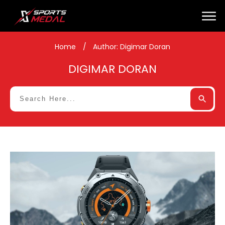
Home
/
Author:
Digimar Doran
DIGIMAR DORAN